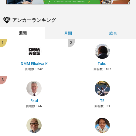
アンカーランキング
週間
月間
総合
1
2
DMM Eikaiwa K
Taku
回答数：
242
回答数：
187
3
Paul
TE
回答数：
66
回答数：
31