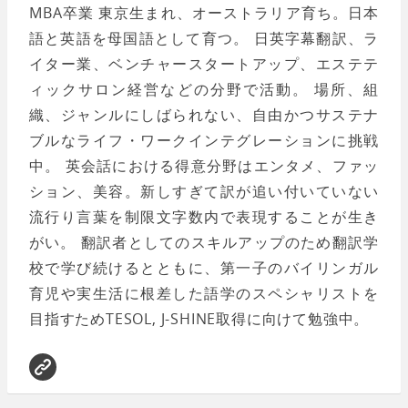
MBA卒業 東京生まれ、オーストラリア育ち。日本
語と英語を母国語として育つ。 日英字幕翻訳、ラ
イター業、ベンチャースタートアップ、エステテ
ィックサロン経営などの分野で活動。 場所、組
織、ジャンルにしばられない、自由かつサステナ
ブルなライフ・ワークインテグレーションに挑戦
中。 英会話における得意分野はエンタメ、ファッ
ション、美容。新しすぎて訳が追い付いていない
流行り言葉を制限文字数内で表現することが生き
がい。 翻訳者としてのスキルアップのため翻訳学
校で学び続けるとともに、第一子のバイリンガル
育児や実生活に根差した語学のスペシャリストを
目指すためTESOL, J-SHINE取得に向けて勉強中。