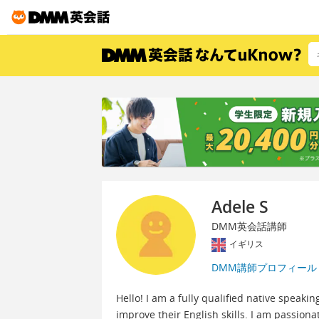
Adele S
DMM英会話講師
イギリス
DMM講師プロフィール
Hello! I am a fully qualified native speakin
improve their English skills. I am passion