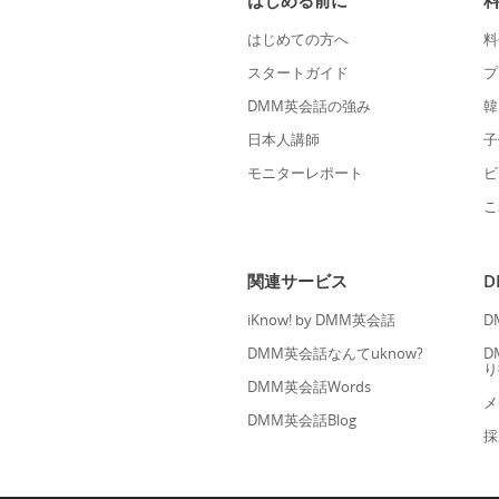
はじめる前に
はじめての方へ
料
スタートガイド
プ
DMM英会話の強み
韓
日本人講師
子
モニターレポート
ビ
こ
関連サービス
iKnow! by DMM英会話
D
DMM英会話なんてuknow?
D
り
DMM英会話Words
メ
DMM英会話Blog
採