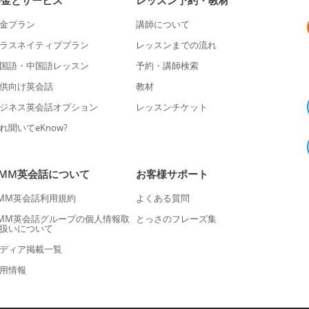
料金とサービス
レッスン予約・教材
金プラン
講師について
ラスネイティブプラン
レッスンまでの流れ
国語・中国語レッスン
予約・講師検索
供向け英会話
教材
ジネス英会話オプション
レッスンチケット
れ聞いてeKnow?
DMM英会話について
お客様サポート
MM英会話利用規約
よくある質問
MM英会話グループの個人情報取
とっさのフレーズ集
扱いについて
ディア掲載一覧
用情報