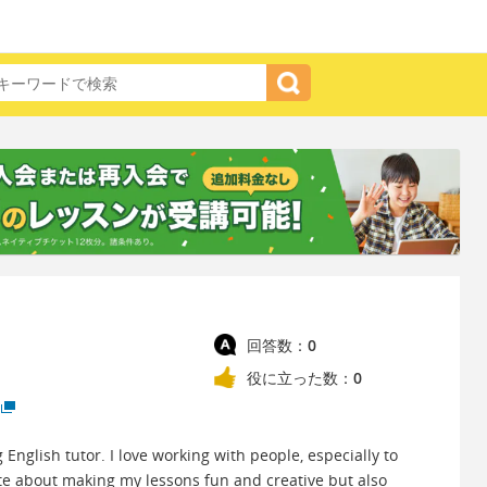
回答数：
0
役に立った数：
0
g English tutor. I love working with people, especially to
ate about making my lessons fun and creative but also