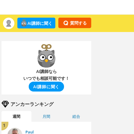
質問する
AI講師に聞く
AI講師なら
いつでも相談可能です！
AI講師に聞く
アンカーランキング
週間
月間
総合
1
Paul