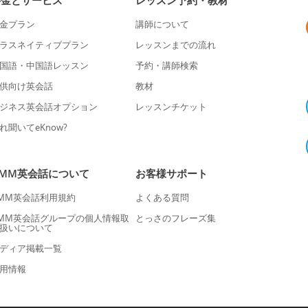
料金とサービス
レッスン予約・教材
金プラン
講師について
ラスネイティブプラン
レッスンまでの流れ
国語・中国語レッスン
予約・講師検索
供向け英会話
教材
ジネス英会話オプション
レッスンチケット
れ聞いてeKnow?
DMM英会話について
お客様サポート
MM英会話利用規約
よくある質問
MM英会話グループの個人情報取
とっさのフレーズ集
扱いについて
ディア掲載一覧
用情報