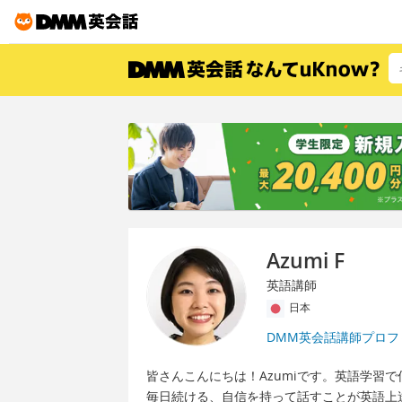
Azumi F
英語講師
日本
DMM英会話講師プロフ
皆さんこんにちは！Azumiです。英語学習
毎日続ける、自信を持って話すことが英語上