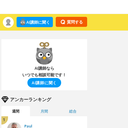
質問する
AI講師に聞く
AI講師なら
いつでも相談可能です！
AI講師に聞く
アンカーランキング
週間
月間
総合
1
Paul