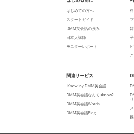
はじめる前に
はじめての方へ
料
スタートガイド
プ
DMM英会話の強み
韓
日本人講師
子
モニターレポート
ビ
こ
関連サービス
iKnow! by DMM英会話
D
DMM英会話なんてuknow?
D
り
DMM英会話Words
メ
DMM英会話Blog
採