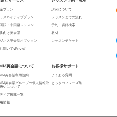
料金とサービス
レッスン予約・教材
金プラン
講師について
ラスネイティブプラン
レッスンまでの流れ
国語・中国語レッスン
予約・講師検索
供向け英会話
教材
ジネス英会話オプション
レッスンチケット
れ聞いてeKnow?
DMM英会話について
お客様サポート
MM英会話利用規約
よくある質問
MM英会話グループの個人情報取
とっさのフレーズ集
扱いについて
ディア掲載一覧
用情報