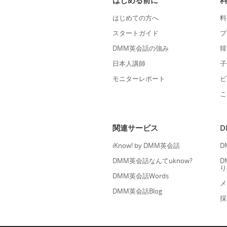
はじめる前に
はじめての方へ
料
スタートガイド
プ
DMM英会話の強み
韓
日本人講師
子
モニターレポート
ビ
こ
関連サービス
iKnow! by DMM英会話
D
DMM英会話なんてuknow?
D
り
DMM英会話Words
メ
DMM英会話Blog
採