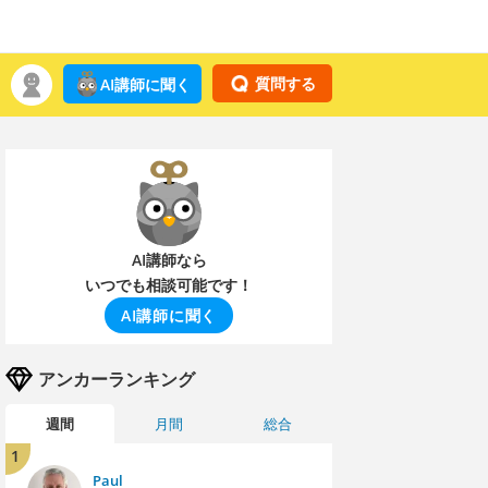
質問する
AI講師に聞く
AI講師なら
いつでも相談可能です！
AI講師に聞く
アンカーランキング
週間
月間
総合
1
Paul