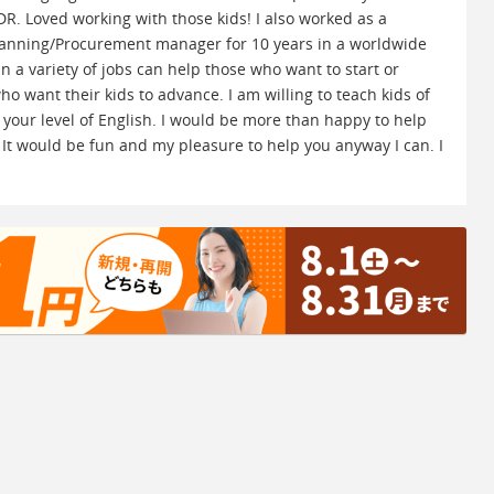
R. Loved working with those kids! I also worked as a
Planning/Procurement manager for 10 years in a worldwide
 a variety of jobs can help those who want to start or
o want their kids to advance. I am willing to teach kids of
er your level of English. I would be more than happy to help
. It would be fun and my pleasure to help you anyway I can. I