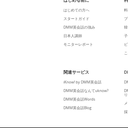
はじめる前に
はじめての方へ
料
スタートガイド
プ
DMM英会話の強み
韓
日本人講師
子
モニターレポート
ビ
こ
関連サービス
iKnow! by DMM英会話
D
DMM英会話なんてuknow?
D
り
DMM英会話Words
メ
DMM英会話Blog
採