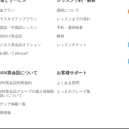
料金とサービス
レッスン予約・教材
金プラン
講師について
ラスネイティブプラン
レッスンまでの流れ
国語・中国語レッスン
予約・講師検索
供向け英会話
教材
ジネス英会話オプション
レッスンチケット
れ聞いてeKnow?
DMM英会話について
お客様サポート
MM英会話利用規約
よくある質問
MM英会話グループの個人情報取
とっさのフレーズ集
扱いについて
ディア掲載一覧
用情報