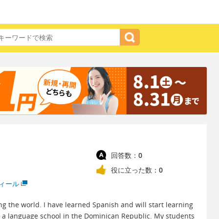
回答数：
0
役に立った数：
0
ィール
ng the world. I have learned Spanish and will start learning
in a language school in the Dominican Republic. My students