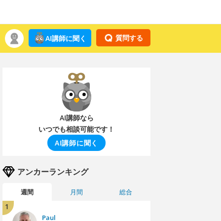
質問する
AI講師に聞く
AI講師なら
いつでも相談可能です！
AI講師に聞く
アンカーランキング
週間
月間
総合
1
Paul