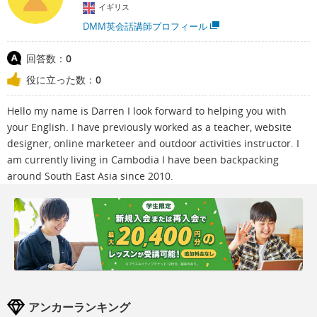
イギリス
DMM英会話講師プロフィール
回答数：
0
役に立った数：
0
Hello my name is Darren I look forward to helping you with
your English. I have previously worked as a teacher, website
designer, online marketeer and outdoor activities instructor. I
am currently living in Cambodia I have been backpacking
around South East Asia since 2010.
アンカーランキング