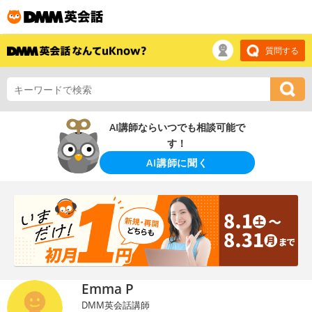
質問する
AI講師ならいつでも相談可能で
す！
AI講師に聞く
Emma P
DMM英会話講師