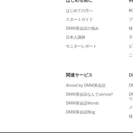
はじめる前に
はじめての方へ
料
スタートガイド
プ
DMM英会話の強み
韓
日本人講師
子
モニターレポート
ビ
こ
関連サービス
iKnow! by DMM英会話
D
DMM英会話なんてuknow?
D
り
DMM英会話Words
メ
DMM英会話Blog
採