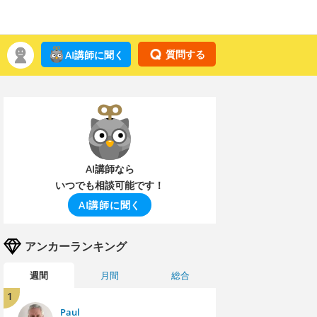
質問する
AI講師に聞く
AI講師なら
いつでも相談可能です！
AI講師に聞く
アンカーランキング
週間
月間
総合
1
Paul