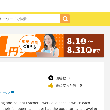
回答数：
0
役に立った数：
0
ィール
ing and patient teacher. I work at a pace to which each
their full potential. I have had the opportunity to travel to