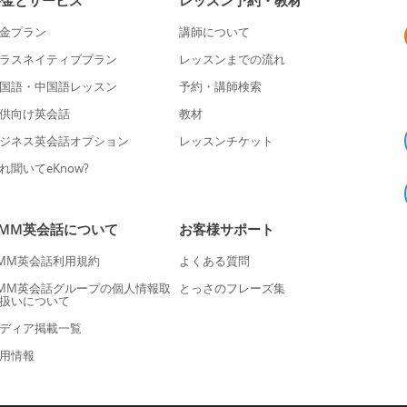
料金とサービス
レッスン予約・教材
金プラン
講師について
ラスネイティブプラン
レッスンまでの流れ
国語・中国語レッスン
予約・講師検索
供向け英会話
教材
ジネス英会話オプション
レッスンチケット
れ聞いてeKnow?
DMM英会話について
お客様サポート
MM英会話利用規約
よくある質問
MM英会話グループの個人情報取
とっさのフレーズ集
扱いについて
ディア掲載一覧
用情報