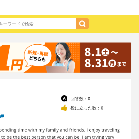
回答数：
0
役に立った数：
0
 spending time with my family and friends. I enjoy traveling
 to be the best person that you can be. I am trying very