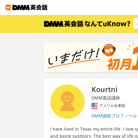
Kourtni
DMM英語講師
アメリカ合衆国
DMM講師プロフィール
I have lived in Texas my entire life. I love
and being outdoors. The best way of life is