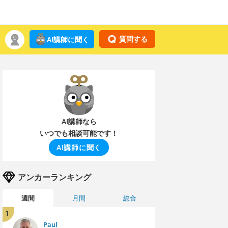
質問する
AI講師に聞く
AI講師なら
いつでも相談可能です！
AI講師に聞く
アンカーランキング
週間
月間
総合
1
Paul