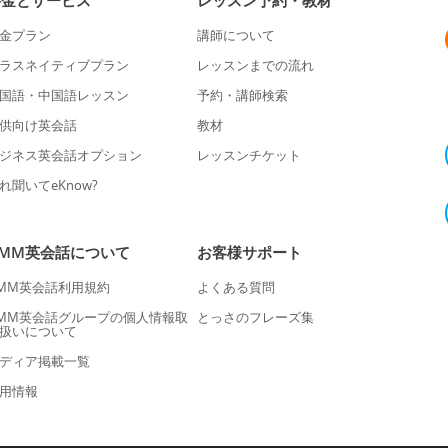
料金とサービス
レッスン予約・教材
金プラン
講師について
ラスネイティブプラン
レッスンまでの流れ
国語・中国語レッスン
予約・講師検索
供向け英会話
教材
ジネス英会話オプション
レッスンチケット
れ聞いてeKnow?
DMM英会話について
お客様サポート
MM英会話利用規約
よくある質問
MM英会話グループの個人情報取
とっさのフレーズ集
扱いについて
ディア掲載一覧
用情報