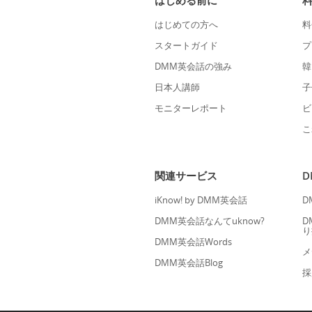
はじめる前に
はじめての方へ
料
スタートガイド
プ
DMM英会話の強み
韓
日本人講師
子
モニターレポート
ビ
こ
関連サービス
iKnow! by DMM英会話
D
DMM英会話なんてuknow?
D
り
DMM英会話Words
メ
DMM英会話Blog
採