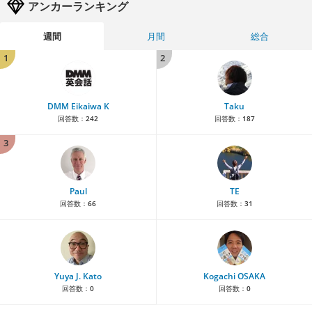
アンカーランキング
週間
月間
総合
1
2
DMM Eikaiwa K
Taku
回答数：
242
回答数：
187
3
Paul
TE
回答数：
66
回答数：
31
Yuya J. Kato
Kogachi OSAKA
回答数：
0
回答数：
0