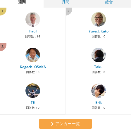
週間
月間
総合
1
2
Paul
Yuya J. Kato
回答数：
66
回答数：
0
3
Kogachi OSAKA
Taku
回答数：
0
回答数：
0
TE
Erik
回答数：
0
回答数：
0
アンカー一覧