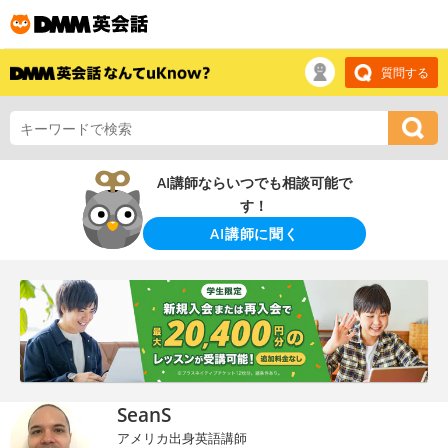
質問する
AI講師ならいつでも相談可能で
す！
AI講師に聞く
SeanS
アメリカ出身英語講師