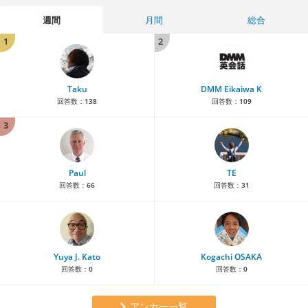
週間
月間
総合
1
2
Taku
DMM Eikaiwa K
回答数：
138
回答数：
109
3
Paul
TE
回答数：
66
回答数：
31
Yuya J. Kato
Kogachi OSAKA
回答数：
0
回答数：
0
アンカー一覧