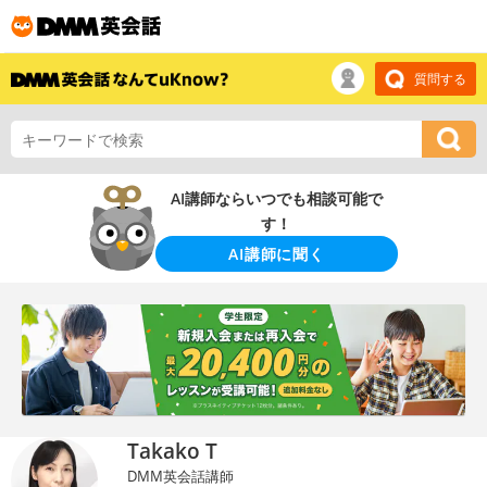
質問する
AI講師ならいつでも相談可能で
す！
AI講師に聞く
Takako T
DMM英会話講師