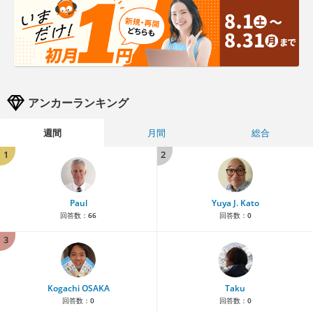
アンカーランキング
週間
月間
総合
1
2
Paul
Yuya J. Kato
回答数：
66
回答数：
0
3
Kogachi OSAKA
Taku
回答数：
0
回答数：
0