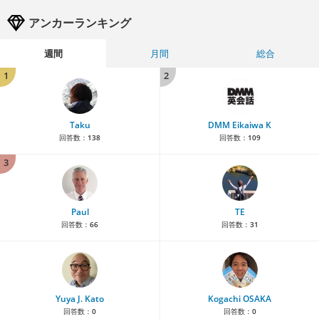
アンカーランキング
週間
月間
総合
1
2
Taku
DMM Eikaiwa K
回答数：
138
回答数：
109
3
Paul
TE
回答数：
66
回答数：
31
Yuya J. Kato
Kogachi OSAKA
回答数：
0
回答数：
0