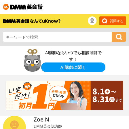
質問する
AI講師ならいつでも相談可能で
す！
AI講師に聞く
Zoe N
DMM英会話講師