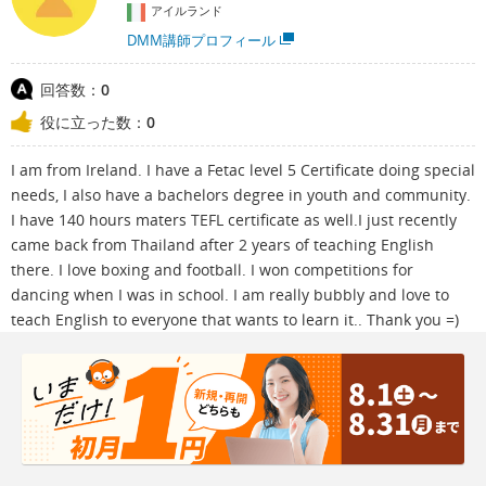
アイルランド
DMM講師プロフィール
回答数：
0
役に立った数：
0
I am from Ireland. I have a Fetac level 5 Certificate doing special
needs, I also have a bachelors degree in youth and community.
I have 140 hours maters TEFL certificate as well.I just recently
came back from Thailand after 2 years of teaching English
there. I love boxing and football. I won competitions for
dancing when I was in school. I am really bubbly and love to
teach English to everyone that wants to learn it.. Thank you =)