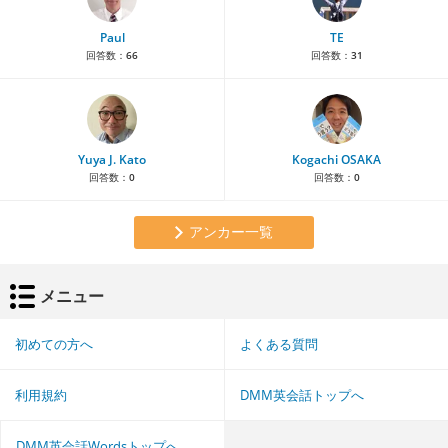
Paul
TE
回答数：
66
回答数：
31
Yuya J. Kato
Kogachi OSAKA
回答数：
0
回答数：
0
アンカー一覧
メニュー
初めての方へ
よくある質問
利用規約
DMM英会話トップへ
DMM英会話Wordsトップへ