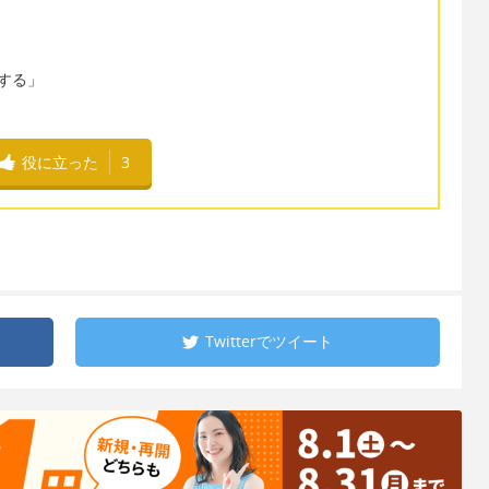
りをする」
役に立った
3
Twitterで
ツイート