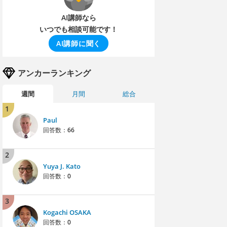
AI講師なら
いつでも相談可能です！
AI講師に聞く
アンカーランキング
週間
月間
総合
1
Paul
回答数：
66
2
Yuya J. Kato
回答数：
0
3
Kogachi OSAKA
回答数：
0