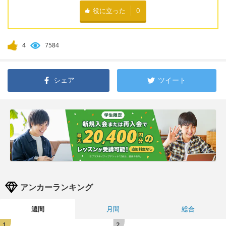
役に立った
0
4
7584
シェア
ツイート
アンカーランキング
週間
月間
総合
1
2