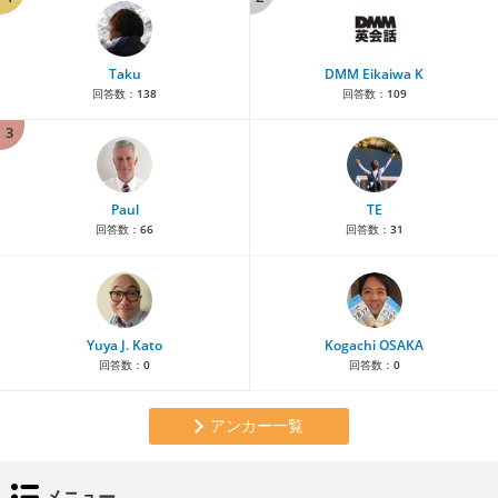
Taku
DMM Eikaiwa K
回答数：
138
回答数：
109
3
Paul
TE
回答数：
66
回答数：
31
Yuya J. Kato
Kogachi OSAKA
回答数：
0
回答数：
0
アンカー一覧
メニュー