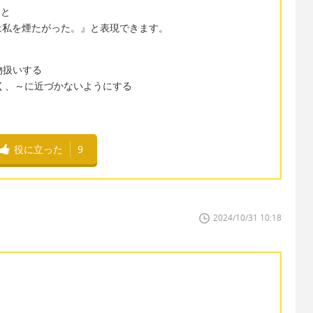
ると
は私を煙たがった。』と表現できます。
邪魔物扱いする
と距離を置く、～に近づかないようにする
役に立った
9
2024/10/31 10:18