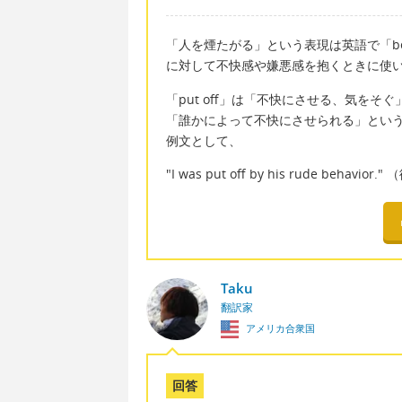
「人を煙たがる」という表現は英語で「be p
に対して不快感や嫌悪感を抱くときに使
「put off」は「不快にさせる、気をそぐ
「誰かによって不快にさせられる」とい
例文として、
"I was put off by his rude be
Taku
翻訳家
アメリカ合衆国
回答