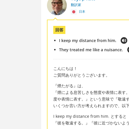
翻訳家
日本
回答
I keep my distance from him.
They treated me like a nuisance.
こんにちは！
ご質問ありがとうございます。
『煙たがる』は、
『煙による息苦しさを態度や表情に表す
度や表情に表す。』という意味で『敬遠
いくつか言い方が考えられますので、以
I keep my distance from him. とすると
『彼を敬遠する。』『彼に近づかないよ