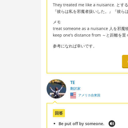
They treated me like a nuisance. とす
『彼らは私を邪魔者扱いした。』『彼ら
メモ
treat someone as a nuisance 人を
keep one's distance from ～
参考になれば幸いです。
TE
翻訳家
アメリカ合衆国
回答
Be put off by someone.