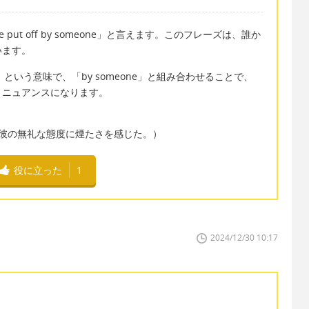
ut off by someone」と言えます。このフレーズは、誰か
います。
」という意味で、「by someone」と組み合わせることで、
うニュアンスになります。
havior." （彼の無礼な態度に煙たさを感じた。）
役に立った
1
2024/12/30 10:17