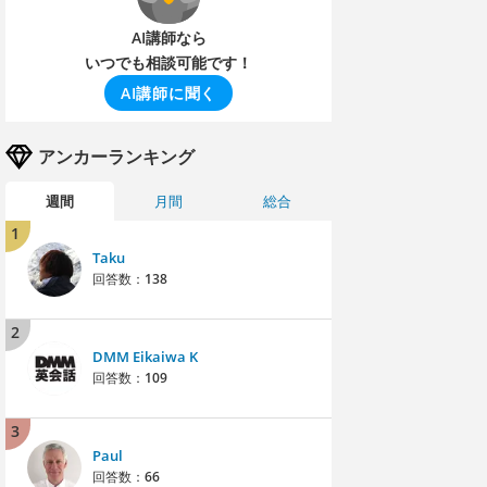
AI講師なら
いつでも相談可能です！
AI講師に聞く
アンカーランキング
週間
月間
総合
1
Taku
回答数：
138
2
DMM Eikaiwa K
回答数：
109
3
Paul
回答数：
66