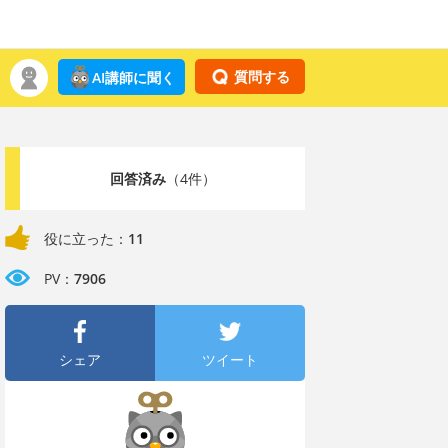
質問する
AI講師に聞く
回答済み
（4件）
役に立った：
11
PV：
7906
シェア
ツイート