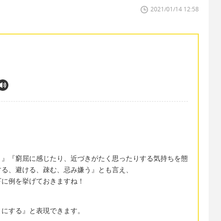
2021/01/14 12:58
。』『窮屈に感じたり、近づきがたく思ったりする気持ちを態
する、避ける、疎む、忌み嫌う』とも言え、
下に例を挙げておきますね！
うにする』と表現できます。