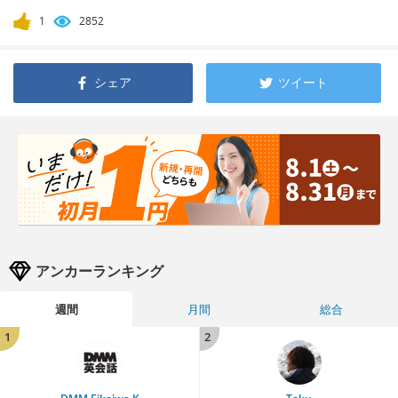
1
2852
シェア
ツイート
アンカーランキング
週間
月間
総合
1
2