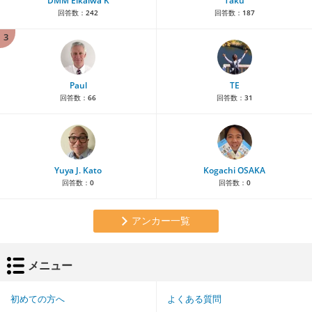
DMM Eikaiwa K
Taku
回答数：
242
回答数：
187
3
Paul
TE
回答数：
66
回答数：
31
Yuya J. Kato
Kogachi OSAKA
回答数：
0
回答数：
0
アンカー一覧
メニュー
初めての方へ
よくある質問