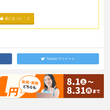
役に立った
3
Twitterで
ツイート