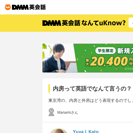
内房って英語でなんて言うの？
東京湾の、内房と外房はどう表現するのでし
Manamiさん
Yuya J. Kato