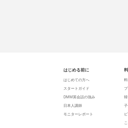
はじめる前に
はじめての方へ
料
スタートガイド
プ
DMM英会話の強み
韓
日本人講師
子
モニターレポート
ビ
こ