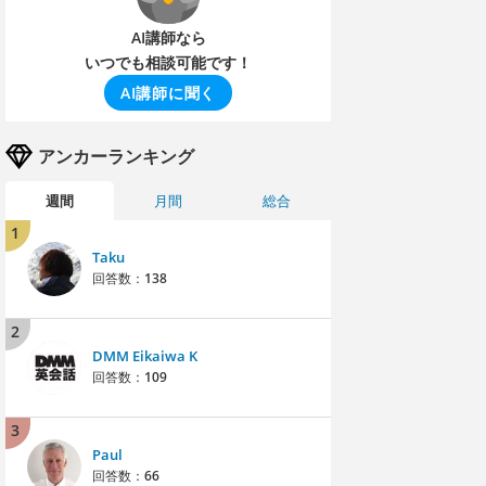
AI講師なら
いつでも相談可能です！
AI講師に聞く
アンカーランキング
週間
月間
総合
1
Taku
回答数：
138
2
DMM Eikaiwa K
回答数：
109
3
Paul
回答数：
66