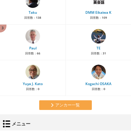
Taku
DMM Eikaiwa K
回答数：
138
回答数：
109
3
Paul
TE
回答数：
66
回答数：
31
Yuya J. Kato
Kogachi OSAKA
回答数：
0
回答数：
0
アンカー一覧
メニュー