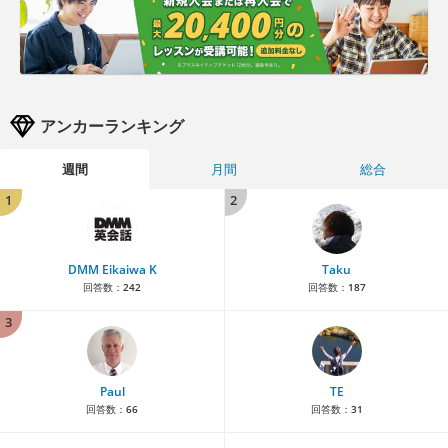
アンカーランキング
週間
月間
総合
1
2
DMM Eikaiwa K
Taku
回答数：
242
回答数：
187
3
Paul
TE
回答数：
66
回答数：
31