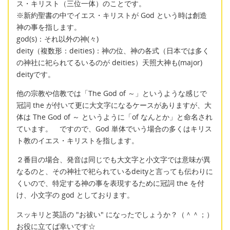
ス・キリスト（三位一体）のことです。
※新約聖書の中でイエス・キリストが God という時は創造
神の事を指します。
god(s)：それ以外の神(々)
deity（複数形：deities)：神の位、神の各式（日本では多く
の神社に祀られてるいるのが deities）天照大神も(major)
deityです。
他の宗教や信教では「The God of ～」というような感じで
冠詞 the が付いて更に大文字になるケースがありますが、大
体は The God of ～ というように「of なんとか」と命名され
ています。 ですので、God 単体でいう場合の多くはキリス
ト教のイエス・キリストを指します。
２番目の場合、発音は同じでも大文字と小文字では意味が異
なるのと、その神社で祀られているdeityと言っても伝わりに
くいので、特定する神の事を表現するために冠詞 the を付
け、小文字の god としております。
スッキリと英語の "お祓い" になったでしょうか？（＾＾；）
お役に立てば幸いです☆