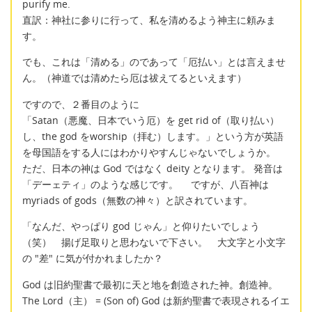
purify me.
直訳：神社に参りに行って、私を清めるよう神主に頼みま
す。
でも、これは「清める」のであって「厄払い」とは言えませ
ん。（神道では清めたら厄は祓えてるといえます）
ですので、２番目のように
「Satan（悪魔、日本でいう厄）を get rid of（取り払い）
し、the god をworship（拝む）します。」という方が英語
を母国語をする人にはわかりやすんじゃないでしょうか。
ただ、日本の神は God ではなく deity となります。 発音は
「デーェティ」のような感じです。 ですが、八百神は
myriads of gods（無数の神々）と訳されています。
「なんだ、やっぱり god じゃん」と仰りたいでしょう
（笑） 揚げ足取りと思わないで下さい。 大文字と小文字
の "差" に気が付かれましたか？
God は旧約聖書で最初に天と地を創造された神。創造神。
The Lord（主） = (Son of) God は新約聖書で表現されるイエ