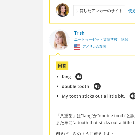
回答したアンカーのサイト
使
Trish
エートゥーゼット英語学校 講師
アメリカ合衆国
回答
fang
double tooth
My tooth sticks out a little bit.
「八重歯」は“fang”か“double tooth”
また単に“a tooth that sticks out a l
例えば、次のように使えます：