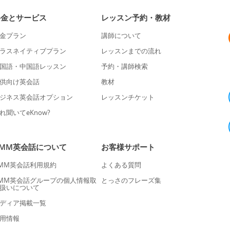
料金とサービス
レッスン予約・教材
金プラン
講師について
ラスネイティブプラン
レッスンまでの流れ
国語・中国語レッスン
予約・講師検索
供向け英会話
教材
ジネス英会話オプション
レッスンチケット
れ聞いてeKnow?
DMM英会話について
お客様サポート
MM英会話利用規約
よくある質問
MM英会話グループの個人情報取
とっさのフレーズ集
扱いについて
ディア掲載一覧
用情報