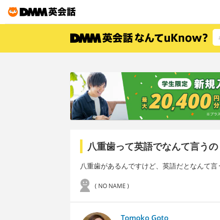
八重歯って英語でなんて言うの
八重歯があるんですけど、英語だとなんて言
( NO NAME )
Tomoko Goto