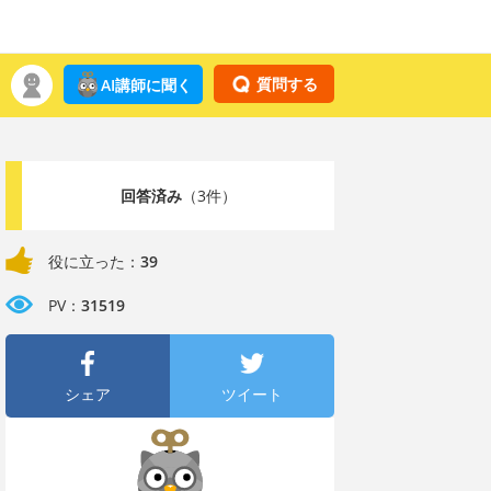
質問する
AI講師に聞く
回答済み
（3件）
役に立った：
39
PV：
31519
シェア
ツイート