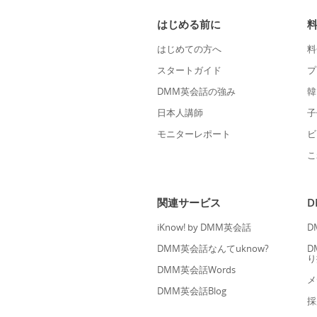
はじめる前に
はじめての方へ
料
スタートガイド
プ
DMM英会話の強み
韓
日本人講師
子
モニターレポート
ビ
こ
関連サービス
iKnow! by DMM英会話
D
DMM英会話なんてuknow?
D
り
DMM英会話Words
メ
DMM英会話Blog
採