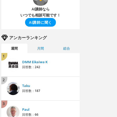
AI講師なら
いつでも相談可能です！
AI講師に聞く
アンカーランキング
週間
月間
総合
1
DMM Eikaiwa K
回答数：
242
2
Taku
回答数：
187
3
Paul
回答数：
66