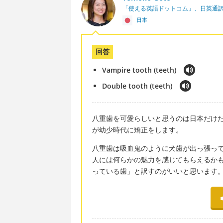
「使える英語ドットコム」、日英通
日本
回答
Vampire tooth (teeth)
Double tooth (teeth)
八重歯を可愛らしいと思うのは日本だけ
が幼少時代に矯正をします。
八重歯は吸血鬼のように犬歯が出っ張っている
人には何らかの魅力を感じてもらえるかもしれ
っている歯」と訳すのがいいと思います