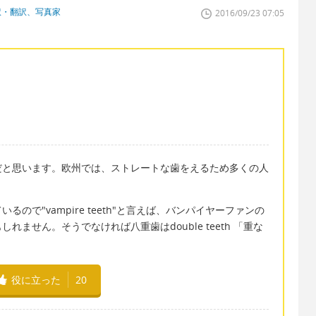
訳・翻訳、写真家
2016/09/23 07:05
だと思います。欧州では、ストレートな歯をえるため多くの人
ので"vampire teeth"と言えば、バンパイヤーファンの
ません。そうでなければ八重歯はdouble teeth 「重な
。
役に立った
20