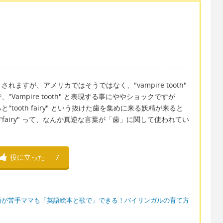
ますが、アメリカではそうではなく、"vampire tooth"
ampire tooth" と表現する事にややショックですが
ooth fairy" という抜けた歯を集めに来る妖精が来ると
や "fairy" って、なんか真逆な言葉が「歯」に関して使われてい
役に立った
7
語が苦手ママも「英語絵本と歌で」できる！バイリンガルの育て方