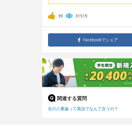
39
31519
Facebookで
シェア
関連する質問
右の八重歯って英語でなんて言うの？