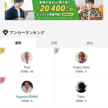
アンカーランキング
週間
月間
総合
1
2
Paul
Yuya J. Kato
回答数：
66
回答数：
0
3
Kogachi OSAKA
Taku
回答数：
0
回答数：
0