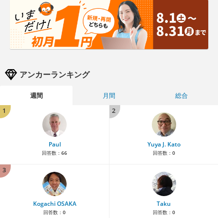
アンカーランキング
週間
月間
総合
1
2
Paul
Yuya J. Kato
回答数：
66
回答数：
0
3
Kogachi OSAKA
Taku
回答数：
0
回答数：
0