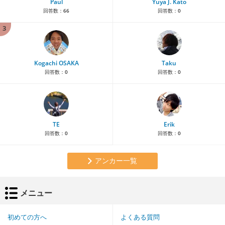
Paul
Yuya J. Kato
回答数：
66
回答数：
0
3
Kogachi OSAKA
Taku
回答数：
0
回答数：
0
TE
Erik
回答数：
0
回答数：
0
アンカー一覧
メニュー
初めての方へ
よくある質問