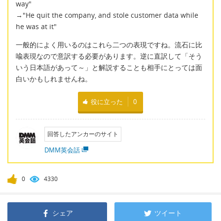
way"
→"He quit the company, and stole customer data while
he was at it"
一般的によく用いるのはこれら二つの表現ですね。流石に比
喩表現なので意訳する必要があります。逆に直訳して「そう
いう日本語があって～」と解説することも相手にとっては面
白いかもしれませんね。
役に立った
0
回答したアンカーのサイト
DMM英会話
0
4330
シェア
ツイート