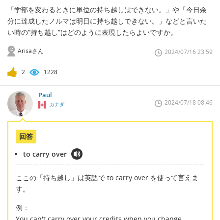
「学部を変わるときに単位の持ち越しはできない。」や「今日余
分に達成したノルマは明日に持ち越しできない。」などと言いた
い時の”持ち越し”はどのように表現したらよいですか。
Arisaさん
2024/07/16 23:59
2
1228
Paul
2024/07/18 08:46
カナダ
回答
to carry over
ここの「持ち越し」は英語で to carry over を使って言えま
す。
例：
You can't carry over your credits when you change