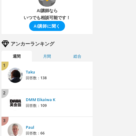
AI講師なら
いつでも相談可能です！
AI講師に聞く
アンカーランキング
週間
月間
総合
1
Taku
回答数：
138
2
DMM Eikaiwa K
回答数：
109
3
Paul
回答数：
66