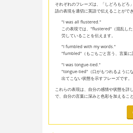
それぞれのフレーズは、「しどろもどろ
語の表現を適切に英語で伝えることがで
"I was all flustered."
この表現では、"flustered"（
労していることを伝えます。
"I fumbled with my words."
"fumbled"（もごもごと言う、
"I was tongue-tied."
"tongue-tied"（口がもつれ
出てこない状態を示すフレーズです。
これらの表現は、自分の感情や状態を詳
で、自分の言葉に深みと色彩を加えるこ