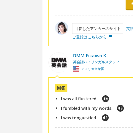
回答したアンカーのサイト
英
ご登録はこちらから
DMM Eikaiwa K
英会話バイリンガルスタッフ
アメリカ合衆国
回答
I was all flustered.
I fumbled with my words.
I was tongue-tied.