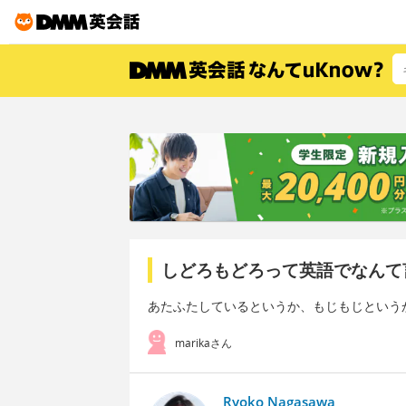
しどろもどろって英語でなんて
あたふたしているというか、もじもじという
marikaさん
Ryoko Nagasawa