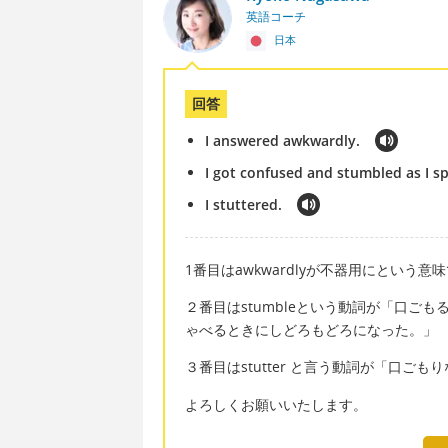
英語コーチ
日本
回答
I answered awkwardly.
I got confused and stumbled as I s
I stuttered.
1番目はawkwardlyが不器用にという
２番目はstumbleという動詞が「口ご
ゃべるときにしどろもどろになった。」
３番目はstutter と言う動詞が「口ご
よろしくお願いいたします。