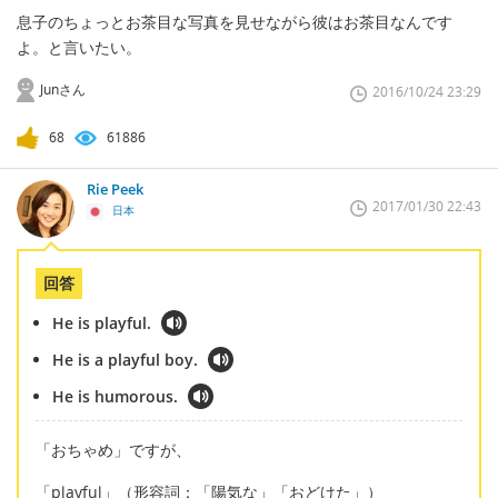
息子のちょっとお茶目な写真を見せながら彼はお茶目なんです
よ。と言いたい。
Junさん
2016/10/24 23:29
68
61886
Rie Peek
2017/01/30 22:43
日本
回答
He is playful.
He is a playful boy.
He is humorous.
「おちゃめ」ですが、
「playful」（形容詞：「陽気な」「おどけた」）