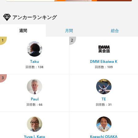
アンカーランキング
週間
月間
総合
1
2
Taku
DMM Eikaiwa K
回答数：
138
回答数：
109
3
Paul
TE
回答数：
66
回答数：
31
Yuya J. Kato
Kogachi OSAKA