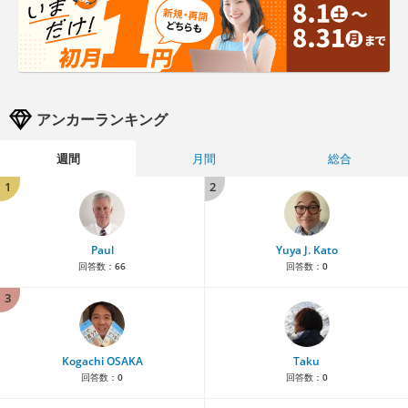
アンカーランキング
週間
月間
総合
1
2
Paul
Yuya J. Kato
回答数：
66
回答数：
0
3
Kogachi OSAKA
Taku
回答数：
0
回答数：
0