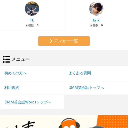
TE
Erik
回答数：
0
回答数：
0
アンカー一覧
メニュー
初めての方へ
よくある質問
利用規約
DMM英会話トップへ
DMM英会話Wordsトップへ