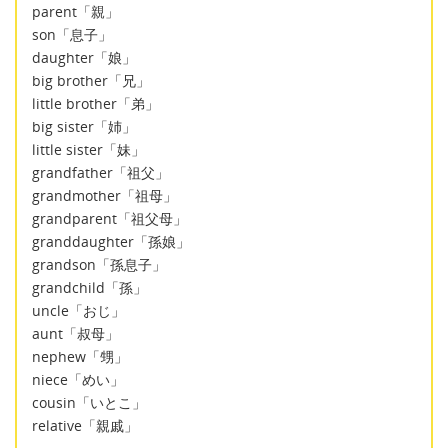
parent「親」
son「息子」
daughter「娘」
big brother「兄」
little brother「弟」
big sister「姉」
little sister「妹」
grandfather「祖父」
grandmother「祖母」
grandparent「祖父母」
granddaughter「孫娘」
grandson「孫息子」
grandchild「孫」
uncle「おじ」
aunt「叔母」
nephew「甥」
niece「めい」
cousin「いとこ」
relative「親戚」