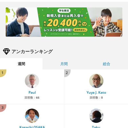
アンカーランキング
週間
月間
総合
1
2
Paul
Yuya J. Kato
回答数：
66
回答数：
0
3
Kogachi OSAKA
Taku