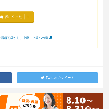
役に立った
1
会話超初級から、中級、上級への道
Twitterで
ツイート