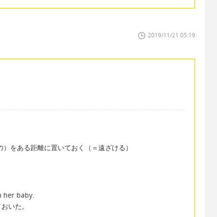
2019/11/21 05:19
＝（人・もの）をある距離に置いておく（＝遠ざける）
m her baby.
ておいた。