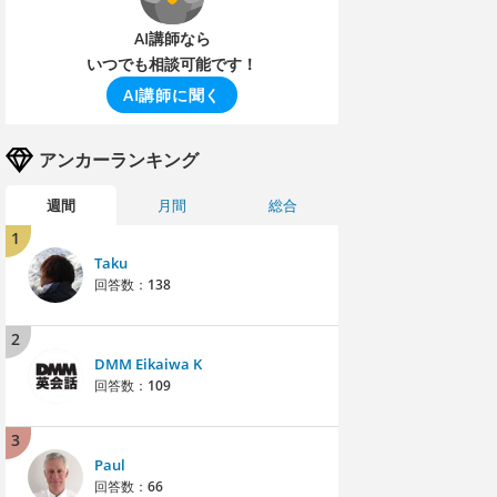
AI講師なら
いつでも相談可能です！
AI講師に聞く
アンカーランキング
週間
月間
総合
1
Taku
回答数：
138
2
DMM Eikaiwa K
回答数：
109
3
Paul
回答数：
66