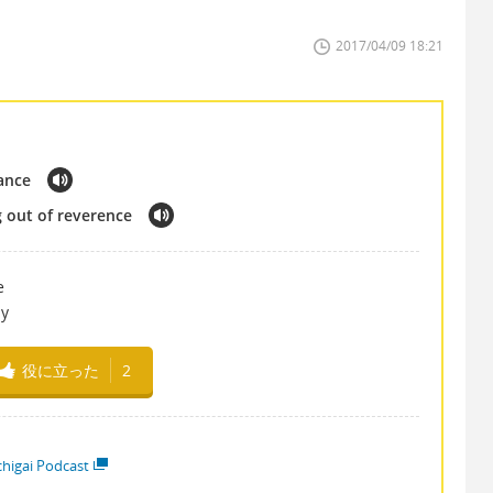
2017/04/09 18:21
ance
 out of reverence
e
ay
役に立った
2
higai Podcast