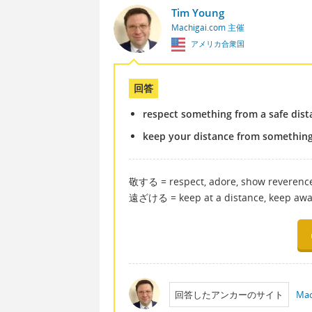
Tim Young
Machigai.com 主催
アメリカ合衆国
回答
respect something from a safe dist
keep your distance from something
敬する = respect, adore, show reverenc
遠ざける = keep at a distance, keep aw
回答したアンカーのサイト
Mac