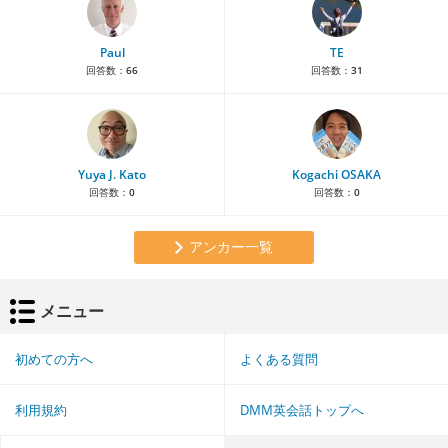
Paul
TE
回答数：
66
回答数：
31
Yuya J. Kato
Kogachi OSAKA
回答数：
0
回答数：
0
アンカー一覧
メニュー
初めての方へ
よくある質問
利用規約
DMM英会話トップへ