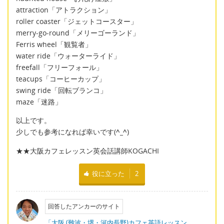
attraction「アトラクション」
roller coaster「ジェットコースター」
merry-go-round「メリーゴーランド」
Ferris wheel「観覧者」
water ride「ウォーターライド」
freefall「フリーフォール」
teacups「コーヒーカップ」
swing ride「回転ブランコ」
maze「迷路」
以上です。
少しでも参考になれば幸いです(
^_^
)
★★大阪カフェレッスン英会話講師KOGACHI
役に立った
2
回答したアンカーのサイト
「大阪 (難波・堺・河内長野)カフェ英語レッスン