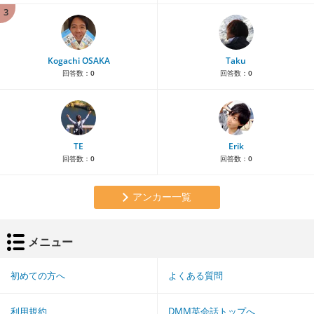
3
Kogachi OSAKA
Taku
回答数：
0
回答数：
0
TE
Erik
回答数：
0
回答数：
0
アンカー一覧
メニュー
初めての方へ
よくある質問
利用規約
DMM英会話トップへ