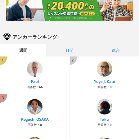
アンカーランキング
週間
月間
総合
1
2
Paul
Yuya J. Kato
回答数：
66
回答数：
0
3
Kogachi OSAKA
Taku
回答数：
0
回答数：
0