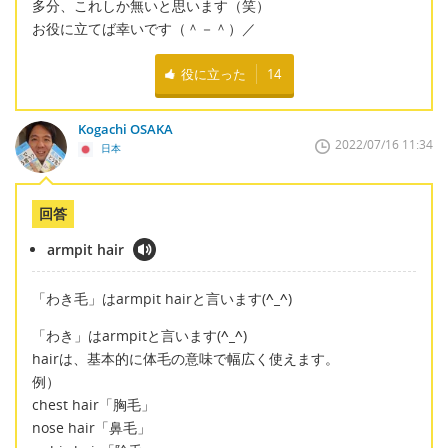
多分、これしか無いと思います（笑）
お役に立てば幸いです（＾－＾）／
役に立った
14
Kogachi OSAKA
2022/07/16 11:34
日本
回答
armpit hair
「わき毛」はarmpit hairと言います(
^_^
)
「わき」はarmpitと言います(
^_^
)
hairは、基本的に体毛の意味で幅広く使えます。
例）
chest hair「胸毛」
nose hair「鼻毛」