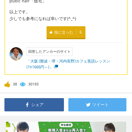
pubic hair「陰毛」
以上です。
少しでも参考になれば幸いです(
^_^
)
役に立った
6
回答したアンカーのサイト
「大阪 (難波・堺・河内長野)カフェ英語レッスン
(1h1666円～)」
38
30193
シェア
ツイート