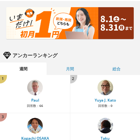
アンカーランキング
週間
月間
総合
1
2
Paul
Yuya J. Kato
回答数：
66
回答数：
0
3
Kogachi OSAKA
Taku