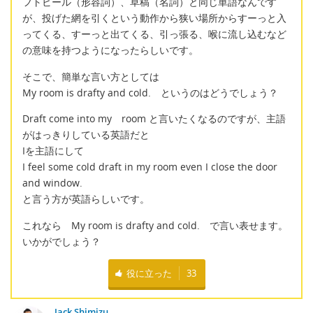
フトビール（形容詞）、草稿（名詞）と同じ単語なんです
が、投げた網を引くという動作から狭い場所からすーっと入
ってくる、すーっと出てくる、引っ張る、喉に流し込むなど
の意味を持つようになったらしいです。
そこで、簡単な言い方としては
My room is drafty and cold. というのはどうでしょう？
Draft come into my room と言いたくなるのですが、主語
がはっきりしている英語だと
Iを主語にして
I feel some cold draft in my room even I close the door
and window.
と言う方が英語らしいです。
これなら My room is drafty and cold. で言い表せます。
いかがでしょう？
役に立った
33
Jack Shimizu