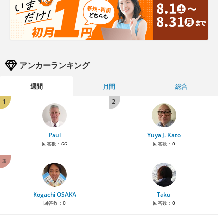
アンカーランキング
週間
月間
総合
1
2
Paul
Yuya J. Kato
回答数：
66
回答数：
0
3
Kogachi OSAKA
Taku
回答数：
0
回答数：
0