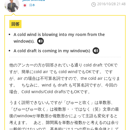
2016/10/28 21:48
日本
回答
A cold wind is blowing into my room from the
window(s).
A cold draft is coming in my window(s)
他のアンカーの方が回答されている通り cold draft でOKで
すが、簡単にcold air でも cold windでもOKです。 です
が、air の場合は不可算名詞ですので、the cold air になりま
す。 ちなみに、wind も draft も可算名詞ですが、今回の
場合、Cold winds/Cold draftsでもOKです。
うまく説明できないんですが「ぴゅーと吹く」は単数形、
「ぴゅーびゅー吹く」は複数形・・ではなく（笑）文章の最
後のwindowが単数形か複数形かによって主語も変化すると
考えます。 あと、隙間風を単数か複数かと考えるのは余り
一般的ではないので、基本的には１つの窓から集合体として