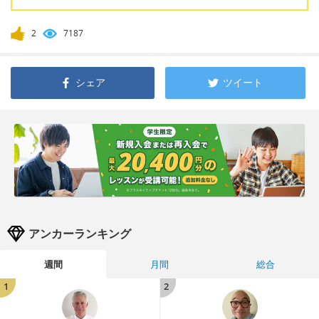
2
7187
シェア
ツイート
アンカーランキング
週間
月間
総合
1
2