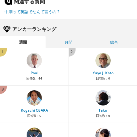
関連する質問
中潮って英語でなんて言うの？
アンカーランキング
週間
月間
総合
1
2
Paul
Yuya J. Kato
回答数：
66
回答数：
0
3
Kogachi OSAKA
Taku
回答数：
0
回答数：
0