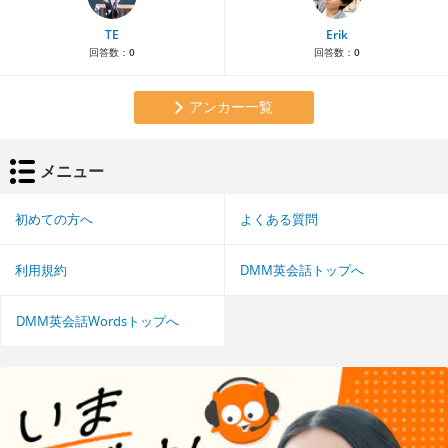
TE
Erik
回答数：
0
回答数：
0
アンカー一覧
メニュー
初めての方へ
よくある質問
利用規約
DMM英会話トップへ
DMM英会話Wordsトップへ