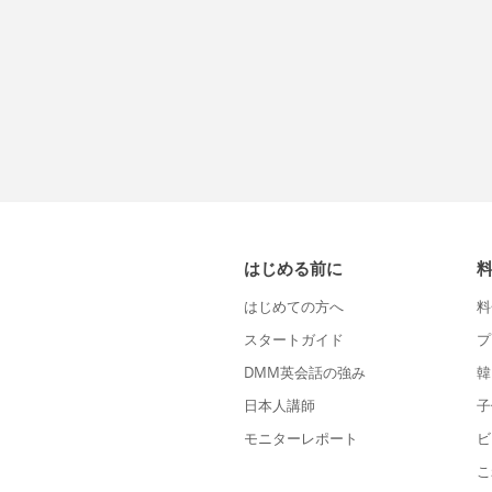
はじめる前に
はじめての方へ
料
スタートガイド
プ
DMM英会話の強み
韓
日本人講師
子
モニターレポート
ビ
こ