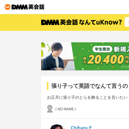
張り子って英語でなんて言うの
お正月に張り子のとらを飾ることを言いたい
( NO NAME )
Chiharu P