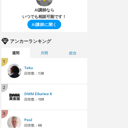
AI講師なら
いつでも相談可能です！
AI講師に聞く
アンカーランキング
週間
月間
総合
1
Taku
回答数：
138
2
DMM Eikaiwa K
回答数：
109
3
Paul
回答数：
66