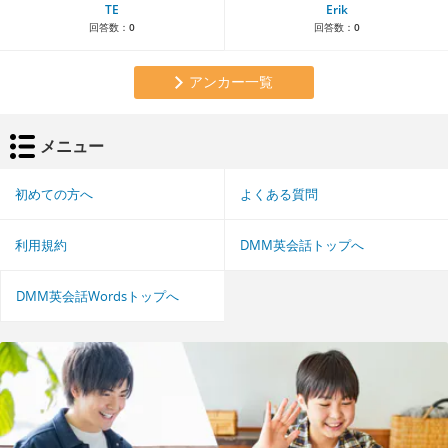
TE
Erik
回答数：
0
回答数：
0
アンカー一覧
メニュー
初めての方へ
よくある質問
利用規約
DMM英会話トップへ
DMM英会話Wordsトップへ