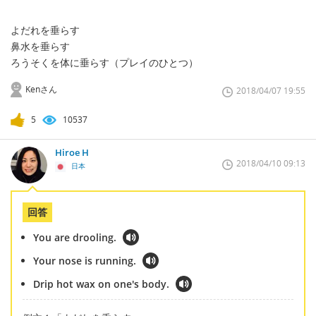
よだれを垂らす
鼻水を垂らす
ろうそくを体に垂らす（プレイのひとつ）
Kenさん
2018/04/07 19:55
5
10537
Hiroe H
2018/04/10 09:13
日本
回答
You are drooling.
Your nose is running.
Drip hot wax on one's body.