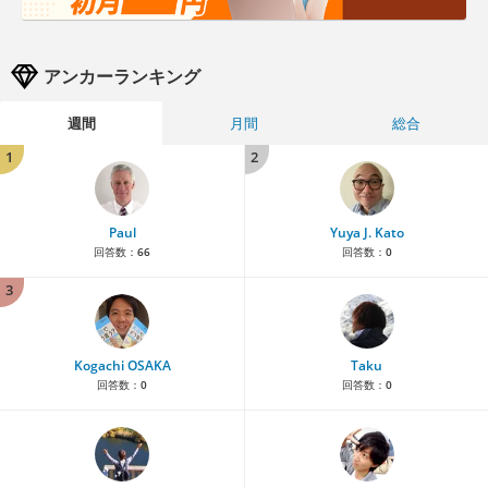
アンカーランキング
週間
月間
総合
1
2
Paul
Yuya J. Kato
回答数：
66
回答数：
0
3
Kogachi OSAKA
Taku
回答数：
0
回答数：
0