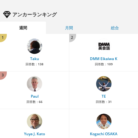
アンカーランキング
週間
月間
総合
1
2
Taku
DMM Eikaiwa K
回答数：
138
回答数：
109
3
Paul
TE
回答数：
66
回答数：
31
Yuya J. Kato
Kogachi OSAKA