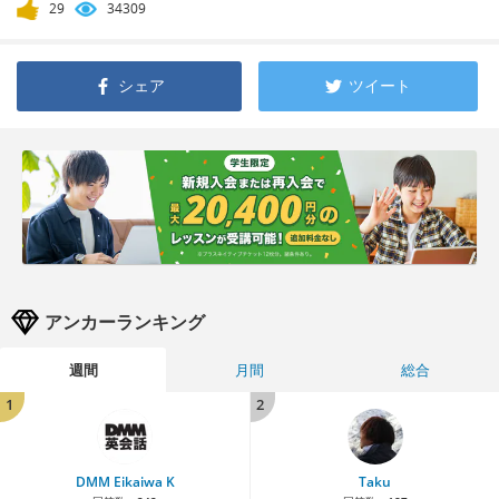
29
34309
シェア
ツイート
アンカーランキング
週間
月間
総合
1
2
DMM Eikaiwa K
Taku