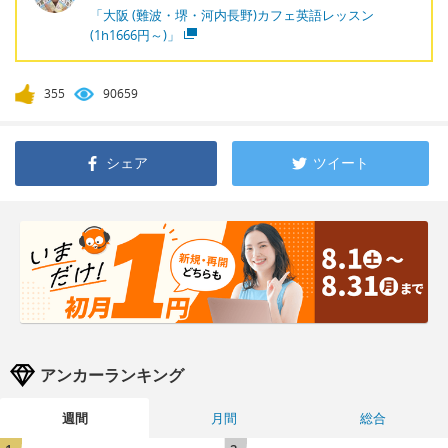
「大阪 (難波・堺・河内長野)カフェ英語レッスン
(1h1666円～)」
355
90659
シェア
ツイート
アンカーランキング
週間
月間
総合