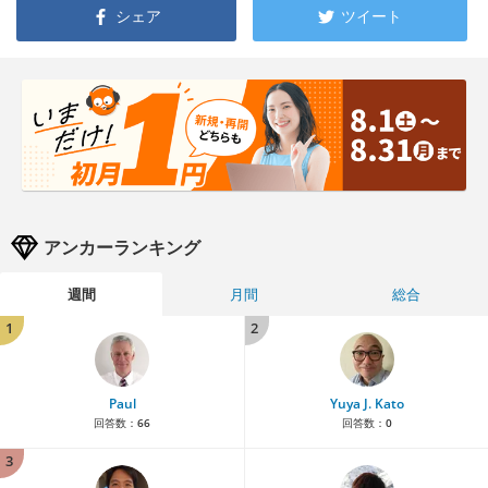
シェア
ツイート
アンカーランキング
週間
月間
総合
1
2
Paul
Yuya J. Kato
回答数：
66
回答数：
0
3