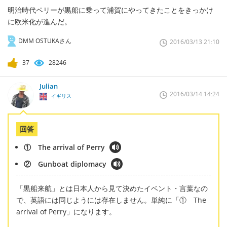
明治時代ペリーが黒船に乗って浦賀にやってきたことをきっかけ
に欧米化が進んだ。
DMM OSTUKAさん
2016/03/13 21:10
37
28246
Julian
2016/03/14 14:24
イギリス
回答
① The arrival of Perry
② Gunboat diplomacy
「黒船来航」とは日本人から見て決めたイベント・言葉なの
で、英語には同じようには存在しません。単純に「① The
arrival of Perry」になります。