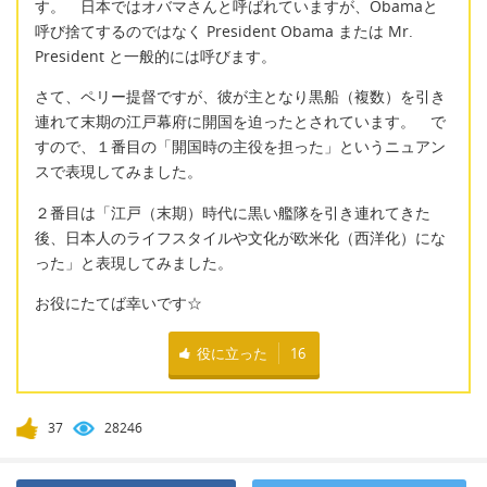
す。 日本ではオバマさんと呼ばれていますが、Obamaと
呼び捨てするのではなく President Obama または Mr.
President と一般的には呼びます。
さて、ペリー提督ですが、彼が主となり黒船（複数）を引き
連れて末期の江戸幕府に開国を迫ったとされています。 で
すので、１番目の「開国時の主役を担った」というニュアン
スで表現してみました。
２番目は「江戸（末期）時代に黒い艦隊を引き連れてきた
後、日本人のライフスタイルや文化が欧米化（西洋化）にな
った」と表現してみました。
お役にたてば幸いです☆
役に立った
16
37
28246