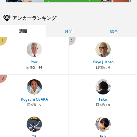
アンカーランキング
週間
月間
総合
1
2
Paul
Yuya J. Kato
回答数：
66
回答数：
0
3
Kogachi OSAKA
Taku
回答数：
0
回答数：
0
TE
Erik