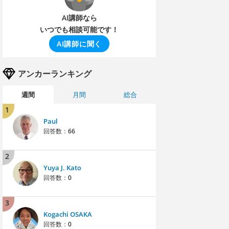
AI講師なら
いつでも相談可能です！
AI講師に聞く
アンカーランキング
週間
月間
総合
1
Paul
回答数：
66
2
Yuya J. Kato
回答数：
0
3
Kogachi OSAKA
回答数：
0