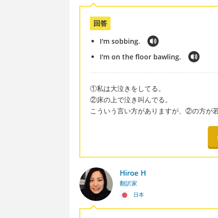
回答
I'm sobbing.
I'm on the floor bawling.
①私は大泣きをしてる。
②床の上で泣き叫んでる。
こういう言い方がありますが、②の方が
Hiroe H
翻訳家
日本