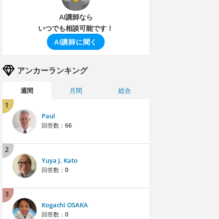
AI講師なら
いつでも相談可能です！
AI講師に聞く
アンカーランキング
週間
月間
総合
1
Paul
回答数：
66
2
Yuya J. Kato
回答数：
0
3
Kogachi OSAKA
回答数：
0