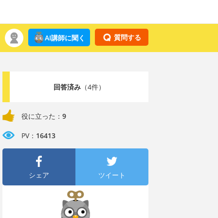
質問する
AI講師に聞く
回答済み
（4件）
役に立った：
9
PV：
16413
シェア
ツイート