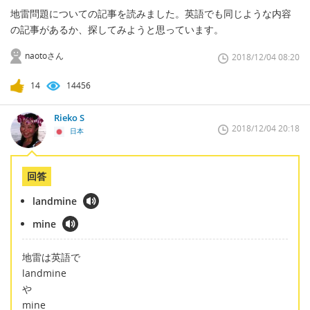
地雷問題についての記事を読みました。英語でも同じような内容
の記事があるか、探してみようと思っています。
naotoさん
2018/12/04 08:20
14
14456
Rieko S
2018/12/04 20:18
日本
回答
landmine
mine
地雷は英語で
landmine
や
mine