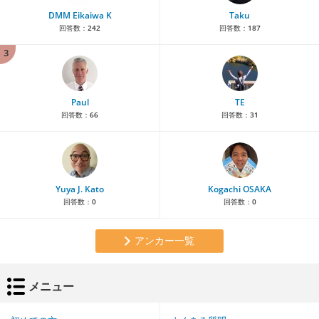
DMM Eikaiwa K
Taku
回答数：
242
回答数：
187
3
Paul
TE
回答数：
66
回答数：
31
Yuya J. Kato
Kogachi OSAKA
回答数：
0
回答数：
0
アンカー一覧
メニュー